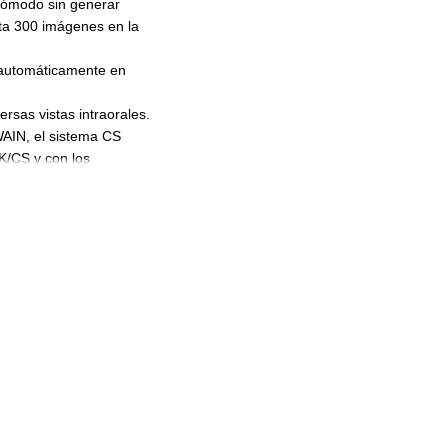
 cómodo sin generar
ta 300 imágenes en la
 automáticamente en
rsas vistas intraorales.
WAIN, el sistema CS
/CS y con los
uministra con una
que admiten cualquier