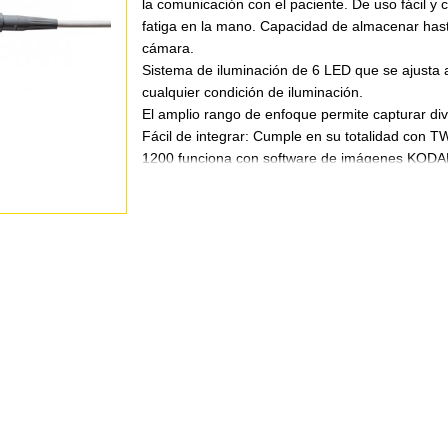
la comunicación con el paciente. De uso fácil y
fatiga en la mano. Capacidad de almacenar has
cámara.
Sistema de iluminación de 6 LED que se ajusta
cualquier condición de iluminación.
El amplio rango de enfoque permite capturar dive
Fácil de integrar: Cumple en su totalidad con T
1200 funciona con software de imágenes KODAK
principales software de imágenes. Además, se s
agarradera montable y una variedad de cables 
conexión: USB, AV y S-Video.
Fácil de instalar y usar
Garantía: 1 año