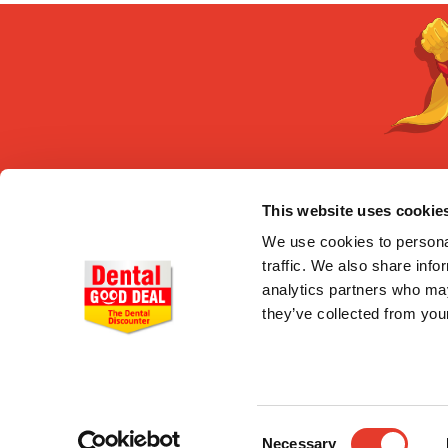
This website uses cookie
CONÓCENOS
Quiénes somos
We use cookies to personal
Entrega en 24-48h
traffic. We also share info
Pago seguro
analytics partners who may
Gastos de envío
they’ve collected from your
Consent
Necessary