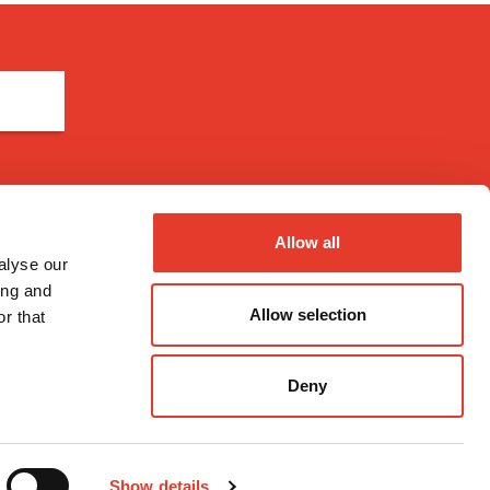
Métodos de pago
Allow all
alyse our
ing and
Allow selection
r that
nal
Deny
Show details