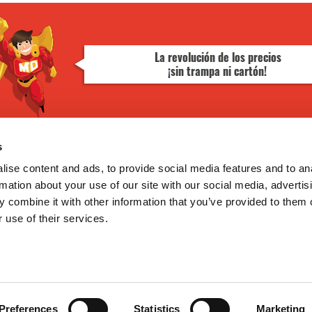
s
¿TE AYUDAMOS?
GoodNews
Contacto
ise content and ads, to provide social media features and to an
Mis pedidos
rmation about your use of our site with our social media, advertis
Devolver Productos
 combine it with other information that you’ve provided to them o
He leído y acepto la
política de
 use of their services.
privacidad
Deseo recibir información promocio
Preferences
Statistics
Marketing