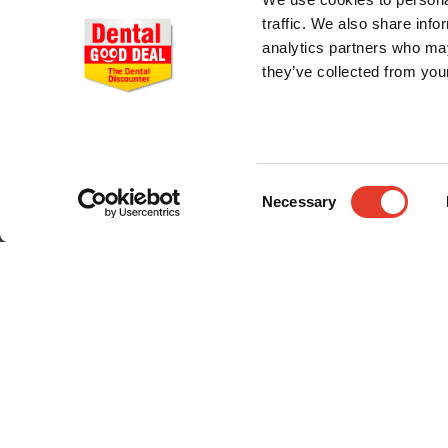
traffic. We also share info
analytics partners who may
they’ve collected from your
CONÓCENOS
Consent
Necessary
Selection
Quiénes somos
Entrega en 24-48h
Pago seguro
Gastos de envío
© 2024 Dental Good Deal. Todos los derechos reservados.;
Desarrollo eCommerce Somos Sinapsis