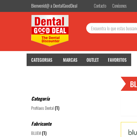
Bienvenid@ a DentalGoodDeal
Contacto
Conócenos
Buscar:
CATEGORIAS
MARCAS
OUTLET
FAVORITOS
BIE
B
Categoría
(1)
Profilaxis Dental
Fabricante
Utilizamos cookies prop
(1)
Pu
BLUEM