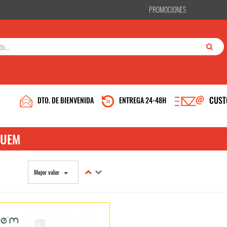
PROMOCIONES
CUST
DTO. DE BIENVENIDA
ENTREGA 24-48H
NVENIDO A DENTAL GOOD 
LUEM
Confirmo que soy un profesional del sector bucodental
Mejor valor
ias y de terceros para mejorar nuestros servicios. Si continua navegando, conside
ede cambiar la configuración u obtener más información en
Políticas de privacidad