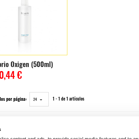
orio Oxigen (500ml)
0,44 €
los por página:
1 - 1 de 1 artículos
24
s
ise content and ads, to provide social media features and to an