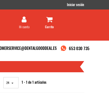
Iniciar sesión
Mi cuenta
OMERSERVICE@DENTALGOODDEAL.ES
653 030 735
DEAL
1 - 1 de 1 artículos
24
ramos que acepta su uso.
.