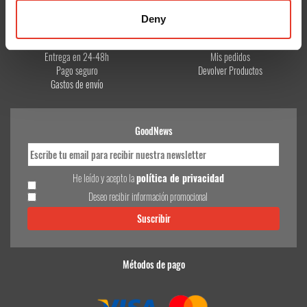
CONÓCENOS
¿TE AYUDAMOS?
Deny
Quiénes somos
Contacto
Entrega en 24-48h
Mis pedidos
Pago seguro
Devolver Productos
Gastos de envío
GoodNews
He leído y acepto la
política de privacidad
Deseo recibir información promocional
Métodos de pago