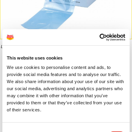
La imagen puede diferir del producto final.
This website uses cookies
Informaci�n del producto
We use cookies to personalise content and ads, to
provide social media features and to analyse our traffic.
We also share information about your use of our site with
35,00 €
our social media, advertising and analytics partners who
19,13 €
may combine it with other information that you’ve
provided to them or that they’ve collected from your use
of their services.
Consent