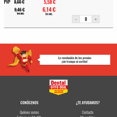
5,58 €
PVP
8,60 €
6,14 €
9,46 €
IVA INC.
IVA INC.
-
+
CONÓCENOS
¿TE AYUDAMOS?
Quiénes somos
Contacto