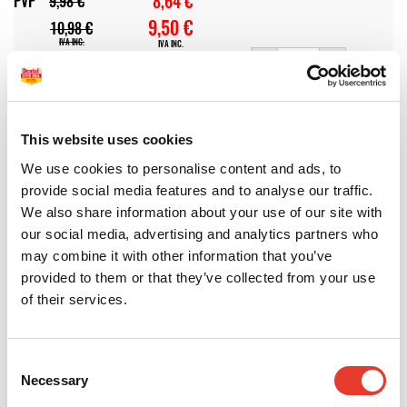
8,64 €
PVP
9,98 €
9,50 €
10,98 €
IVA INC.
IVA INC.
-
+
ARCOS NITINOL - ARCO RECTANGULAR INFERIOR .018"X.025"
MODELO:
This website uses cookies
ARN18X25I
REF:
500055
OFERTA
We use cookies to personalise content and ads, to
8,64 €
PVP
10,00 €
provide social media features and to analyse our traffic.
9,50 €
11,00 €
We also share information about your use of our site with
IVA INC.
IVA INC.
-
+
our social media, advertising and analytics partners who
may combine it with other information that you’ve
REDONDO
provided to them or that they’ve collected from your use
of their services.
ARCOS NITINOL - ARCO REDONDO INFERIOR .018"
MODELO:
ARN18I
Consent
REF:
500062
OFERTA
Necessary
Selection
5,58 €
PVP
8,60 €