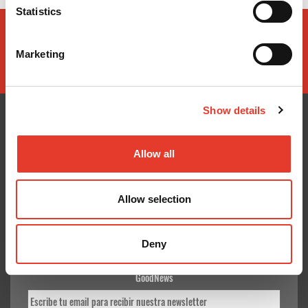
Statistics
Marketing
Show details
Allow all
CONÓCENOS
¿TE AYUDAMOS?
Quiénes somos
Contacto
Allow selection
Entrega en 24-48h
Mis pedidos
Pago seguro
Devolver Productos
Gastos de envío
Deny
GoodNews