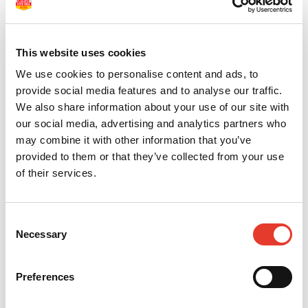
1 - 2 de 2 artículos
Mejor valor
24
This website uses cookies
We use cookies to personalise content and ads, to
provide social media features and to analyse our traffic.
We also share information about your use of our site with
our social media, advertising and analytics partners who
may combine it with other information that you’ve
provided to them or that they’ve collected from your use
of their services.
Arcos Portadiques
Cuchillos de Laboratorio
Consent
4,28 €
2,94 €
Desde
Desde
Necessary
Selection
VER MÁS
Preferences