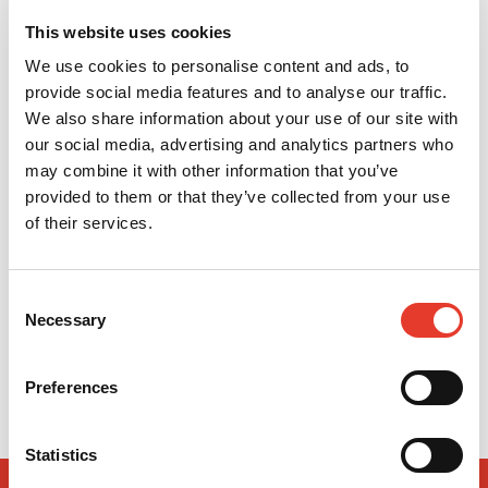
This website uses cookies
We use cookies to personalise content and ads, to
provide social media features and to analyse our traffic.
We also share information about your use of our site with
our social media, advertising and analytics partners who
may combine it with other information that you’ve
provided to them or that they’ve collected from your use
of their services.
Guantes de nitrilo negros Microflex MidKnight (100 uds.)
Consent
5,15 €
Necessary
Desde
Selection
VER MÁS
Preferences
Statistics