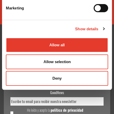
Marketing
Show details
Allow all
CONÓCENOS
¿TE AYUDAMOS?
Quiénes somos
Contacto
Allow selection
Entrega en 24-48h
Mis pedidos
Pago seguro
Devolver Productos
Gastos de envío
Deny
GoodNews
He leído y acepto la
política de privacidad