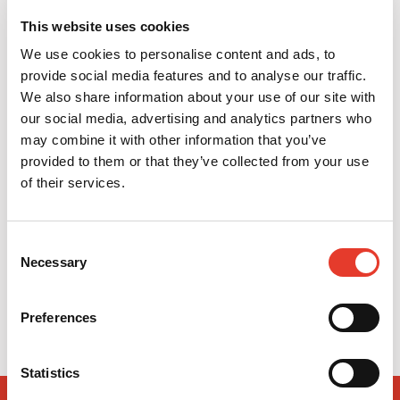
This website uses cookies
We use cookies to personalise content and ads, to
provide social media features and to analyse our traffic.
We also share information about your use of our site with
our social media, advertising and analytics partners who
may combine it with other information that you’ve
provided to them or that they’ve collected from your use
of their services.
Guantes de nitrilo negros Microflex MidKnight (100 uds.)
Consent
5,15 €
Necessary
Desde
Selection
VER MÁS
Preferences
Statistics