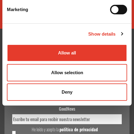
Marketing
Show details
Allow all
CONÓCENOS
¿TE AYUDAMOS?
Quiénes somos
Contacto
Allow selection
Entrega en 24-48h
Mis pedidos
Pago seguro
Devolver Productos
Gastos de envío
Deny
GoodNews
He leído y acepto la
política de privacidad