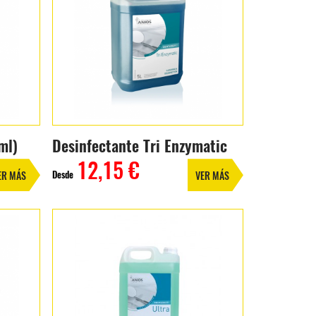
ml)
Desinfectante Tri Enzymatic
12,15 €
Desde
ER MÁS
VER MÁS