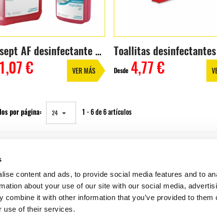
Dentasept AF desinfectante aspiración
1,07 €
4,77 €
Desde
VER MÁS
V
los por página:
1 - 6 de 6 artículos
24
s
ise content and ads, to provide social media features and to an
rmation about your use of our site with our social media, advertis
 combine it with other information that you’ve provided to them o
 use of their services.