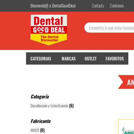
Bienvenid@ a DentalGoodDeal
Contacto
Conócenos
Buscar:
CATEGORIAS
MARCAS
OUTLET
FAVORITOS
A
Categoría
(6)
Desinfección y Esterilización
Fabricante
(6)
ANIOS