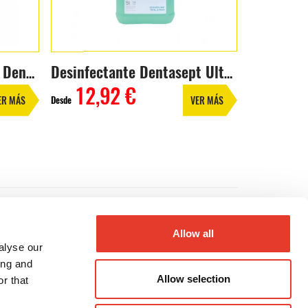
Toallitas desinfectantes Dentasept SH Pro
Desinfectante Dentasept Ultra (5L)
12,92 €
Desde
ER MÁS
VER MÁS
Allow all
alyse our
ing and
Allow selection
r that