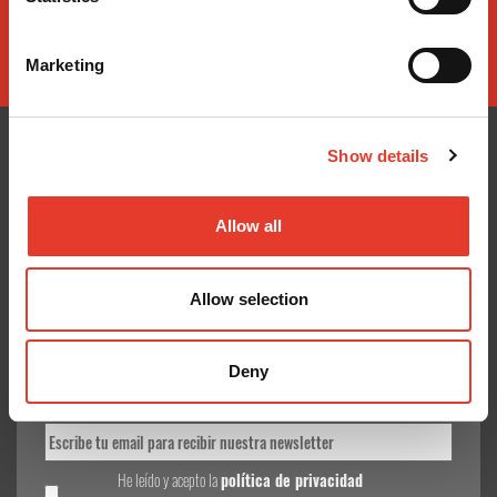
Marketing
Show details
CONÓCENOS
¿TE AYUDAMOS?
Allow all
Quiénes somos
Contacto
Entrega en 24-48h
Mis pedidos
Allow selection
Pago seguro
Devolver Productos
Gastos de envío
Deny
GoodNews
He leído y acepto la
política de privacidad