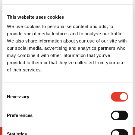
This website uses cookies
We use cookies to personalise content and ads, to
provide social media features and to analyse our traffic.
We also share information about your use of our site with
our social media, advertising and analytics partners who
may combine it with other information that you’ve
provided to them or that they’ve collected from your use
of their services.
Locator Implant ZEST ANCHORS
55,22 €
Desde
Consent
Necessary
Selection
VER MÁS
Preferences
Statistics