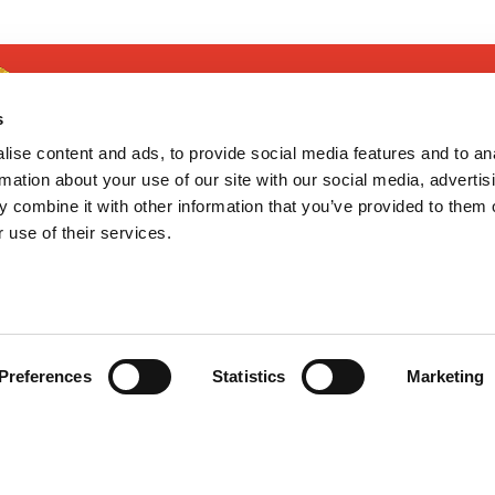
s
ise content and ads, to provide social media features and to an
rmation about your use of our site with our social media, advertis
 combine it with other information that you’ve provided to them o
 use of their services.
¿TE AYUDAMOS?
GoodNews
Contacto
Mis pedidos
Devolver Productos
He leído y acepto la
política de
Preferences
Statistics
Marketing
privacidad
Deseo recibir información promocio