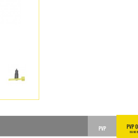
PVP O
PVP
IVA NO I