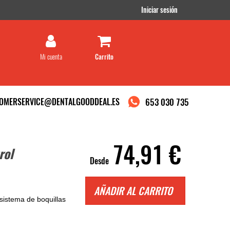
Iniciar sesión
Mi cuenta
OMERSERVICE@DENTALGOODDEAL.ES
653 030 735
74,91 €
rol
Desde
AÑADIR AL CARRITO
sistema de boquillas