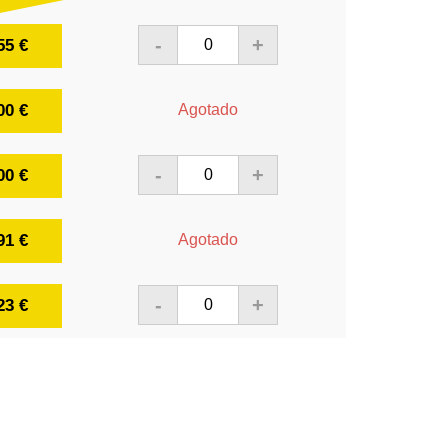
-
+
55 €
00 €
Agotado
-
+
00 €
91 €
Agotado
-
+
23 €