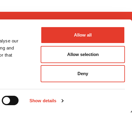
Allow all
alyse our
ing and
Allow selection
r that
Métodos de pago
Deny
Show details
nal