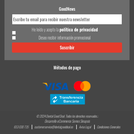
GoodNews
He leído y acepto la
política de privacidad
Deseo recibir información promocional
Métodos de pago
© 2024 Dental Good Deal. Todos los derechos reservados.;
Desarrollo eCommerce Somos Sinapsis
653 030 735
customerservice@dentalgooddeal.es
Aviso Legal
Condiciones Generales