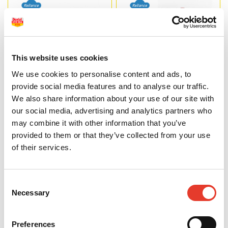
This website uses cookies
We use cookies to personalise content and ads, to
provide social media features and to analyse our traffic.
DuraLay
Ultraband Lok jeringa (5g)
We also share information about your use of our site with
44,15 €
12,23 €
our social media, advertising and analytics partners who
Desde
Desde
may combine it with other information that you’ve
provided to them or that they’ve collected from your use
VER MÁS
VER MÁS
of their services.
Consent
Necessary
Selection
Preferences