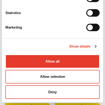
Ortho Flextech Acero Inoxidable
Fresas para quitar composite/para descementado Renew 118L
Statistics
120,00 €
13,25 €
Desde
Desde
Marketing
VER MÁS
VER MÁS
Show details
Allow all
Allow selection
DuraLay Temporary Crown & Brigde
Fresas para quitar composite/para descementado Renew 218
Deny
15,46 €
13,25 €
Desde
Desde