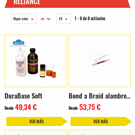
RELIANCE
1 - 8 de 8 artículos
Mejor valor
24
DuraBase Soft
Bond a Braid alambre de retención (10x15cm)
49,34 €
53,75 €
Desde
Desde
VER MÁS
VER MÁS